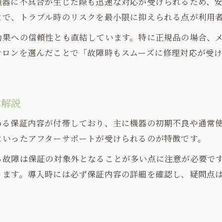
機器に不具合が生じた際も迅速な対応が受けられるため、
保証書やサポート体制の信頼性を見抜く方法
とで、トラブル時のリスクを最小限に抑えられる点が利用
サポートの手厚いハイパーナイフの魅力
効果への信頼性とも直結しています。特に正規品の場合、
ハイパーナイフ保証が受けられるサポート内容
サロンを選んだことで「故障時もスムーズに修理対応が受
専門スタッフによるハイパーナイフ保証対応
保証期間中のトラブル対応も安心
ハイパーナイフ保証で施術後の不安を軽減
本解説
サポート体制が充実したハイパーナイフの選び方
める保証内容が付帯しており、主に機器の初期不良や通常
保証が気になる方に役立つ選び方ガイド
といったアフターサポートが受けられるのが特徴です。
ハイパーナイフ保証を重視したサロン選び
る故障は保証の対象外となることが多い点に注意が必要で
保証内容別ハイパーナイフの選び方
ります。導入時には必ず保証内容の詳細を確認し、疑問点
保証基準と選択ポイントの徹底比較
ハイパーナイフ保証の確認すべき項目とは
保証付きハイパーナイフはなぜ安心できる？