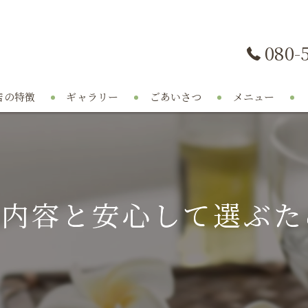
080-
店の特徴
ギャラリー
ごあいさつ
メニュー
身
ンパ
証内容と安心して選ぶた
イパーナイフ
ライベートサロン
ラクゼーション