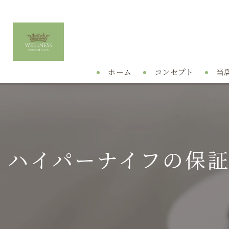
ホーム
コンセプト
当
痩
リ
ハイパーナイフの保
ハ
プ
リ