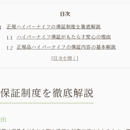
目次
正規ハイパーナイフの保証制度を徹底解説
ハイパーナイフ保証がもたらす安心の理由
正規品ハイパーナイフの保証内容の基本解説
保証期間や対応範囲の確認ポイント
ハイパーナイフ保証で得られるサポート内容とは
偽物と正規品の保証の違いに注意しよう
安心して選びたい人のための保証チェック法
の保証制度を徹底解説
ハイパーナイフ保証付きサロンの見極め方
保証内容を確認する際の重要ポイント
選ぶ前にチェックすべきハイパーナイフ保証
理由
ハイパーナイフ保証の有無で安心度が大きく変わ