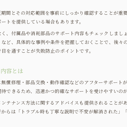
ハイパーナイフ正規品で後悔しない選択へ
証期間とその対応範囲を事前にしっかり確認することが重要
ハイパーナイフ正規保証が選ばれる理由
ポートを提供している場合もあります。
正規品ハイパーナイフの保証確認方法
なく、付属品や消耗部品のサポート内容もチェックしまし
後悔しないために知っておきたい保証内容
」など、具体的な事例や条件を把握しておくことで、後々
偽物回避に役立つハイパーナイフ保証の見分け方
で目を通すことが失敗防止のポイントです。
ハイパーナイフ正規保証の信頼性を解説
施術後の安心感を高める保証内容とは
ト内容とは
お問い合わせはこちら
お問い合わせはこちら
施術後も安心のハイパーナイフ保証
に無償修理・部品交換・動作確認などのアフターサポート
ハイパーナイフ保証が支えるアフターケア
期待できるため、迅速かつ的確なサポートを受けやすいの
保証内容が施術後の満足度を左右する理由
メンテナンス方法に関するアドバイスも提供されることが
トラブル時の対応も安心なハイパーナイフ保証
者からは「トラブル時も丁寧な説明で不安が解消された」
施術後の心配ごとを減らす保証のポイント