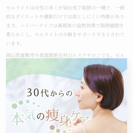
セルライトは女性の多くが悩む皮下脂肪の一種で、一般
的なダイエットや運動だけでは落としにくい特徴があり
ます。ハイパーナイフは高周波の温熱効果で脂肪細胞を
柔らかくし、セルライトの分解をサポートするとされて
います。
岡山県倉敷市や真庭郡新庄村のエステサロンでも、セル
ライトケア目的でハイパーナイフを選ぶ方が増えていま
す。施術直後は肌のハリや滑らかさを感じやすく、継続
して受けることで徐々にラインが整う実感を得られるケ
ースが多いです。
ただし、セルライトは一度の施術で完全になくなるもの
ではありません。定期的な施術と合わせて、食生活の改
善や適度な運動も意識することが重要です。また、施術
後にだるさを感じる場合もありますが、これは老廃物が