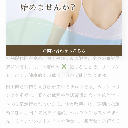
流れ出す過程で一時的に起こる現象と考えられていま
す。
部分痩せと体質改善のための知識を深めよう
ハイパーナイフは部分痩せだけでなく、体質改善を目指
す方にも最適なエステ機器です。高周波による温熱効果
お問い合わせはこちら
で基礎代謝を高め、冷えやむくみの解消、全身の血流促
お問い合わせはこちら
進に寄与します。体質改善を意識することで、リバウン
ドしにくい健康的な身体づくりが可能となります。
岡山県倉敷市や真庭郡新庄村のサロンでは、カウンセリ
ングを重視し、個々の体質や生活習慣に合った施術プラ
ンの提案が行われています。体質改善には、定期的な施
術に加え、日々の食事や運動、セルフケアも欠かせませ
ん。サロンでのアドバイスを活かし、無理なく継続する