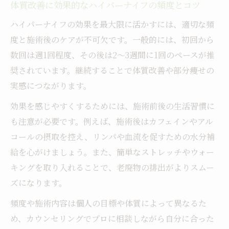
体質改善に効果的なハイパーナイフの頻度とコツ
施術後3日間の過ごし方とハイパーナイフ
ハイパーナイフの効果を最大限に活かすには、適切な頻
ハイパーナイフはどんな人に向いているのか
度と施術後のケアが不可欠です。一般的には、初回から
ハイパーナイフが向いている人の特徴まと
数回は週1回程度、その後は2～3週間に1回のペースが推
め
奨されています。継続することで体質改善や部分痩せの
代謝アップ希望者におすすめのハイパーナ
実感につながります。
イフ知識
効果を感じやすくするためには、施術前後の生活習慣に
セルライトやむくみに悩む方へハイパーナ
も注意が必要です。例えば、施術後はカフェインやアル
イフ提案
コールの摂取を控え、リンパや血流を促すための水分補
リラックス効果を重視する人にハイパーナ
給を心がけましょう。また、簡単なストレッチやウォー
イフ知識
キングを取り入れることで、老廃物の排出がよりスムー
部分痩せ志向女性にハイパーナイフが選ば
ズになります。
れる理由
頻度や施術内容は個人の目標や体質によって異なるた
め、カウンセリングでプロに相談しながら自分に合った