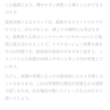
マッサージ併用でハイパーナイフ効果を高
この温感により、痩せやすい体質へと導くことができる
める方法
のです。
リンパケアと組み合わせたハイパーナイフ
温熱効果によるメリットは、脂肪やセルライトのケアだ
知識
けでなく、冷えやむくみ、肩こりの緩和にも役立ちま
アロママッサージとハイパーナイフの活用
す。倉敷市で人気のリンパマッサージやオールハンド施
術
術と組み合わせることで、リラクゼーション効果も高ま
施術後の食事管理で効果を長持ちさせる方法
るのが特徴です。施術後は身体がポカポカと温まり、リ
ラックスした状態が持続しやすいと多くの方が実感して
ハイパーナイフ施術後の食事と体質改善の
います。
関係
効果を持続させる食事管理とハイパーナイ
ただし、体調や体質によっては施術後にだるさを感じる
フ知識
こともあります。これは老廃物の排出が促進される過程
で起こるため、水分補給や軽いストレッチを心がけると
痩せやすい体質作りに役立つ食事のポイン
良いでしょう。
ト
ハイパーナイフ後の脂肪排出を促す食事法