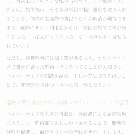
と、日常生活でのケアを組み合わせることが重要です。
う
例えば、施術後は十分な水分補給や軽い運動を取り入れ
倉敷エリアで注目されるハイパーナイフ活用術
ることで、体内の老廃物の排出やむくみ解消が期待でき
倉敷の女性に人気のハイパーナイフ知識と
ます。実際にサロン利用者からは「数回の施術で体が軽
は
くなった」「冷えにくくなった」という声も多く寄せら
倉敷エリアで実感できるハイパーナイフの
れています。
魅力
ただし、体質改善には個人差があるため、カウンセリン
倉敷で選ばれるハイパーナイフ活用のポイ
グで自分に合った施術プランを立てることが大切です。
ント
ハイパーナイフの知識を深め、正しい方法で取り組むこ
ハイパーナイフの知識を地域で活かす方法
とで、健康的な身体づくりへの第一歩となります。
倉敷エステ事情とハイパーナイフの相性
リンパケアやマッサージと併用する魅力とは
温熱効果で痩せやすい身体へ導くハイパーナイフ活用
ハイパーナイフとリンパマッサージの相乗
ハイパーナイフの大きな特徴は、高周波による温熱効果
効果
にあります。施術部位をしっかり温めることで、脂肪の
オールハンド施術とハイパーナイフの利点
分解を促進し、血行やリンパの流れをサポートします。