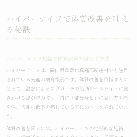
体質改善に効果的なハイパーナイフの頻度
とコツ
ハイパーナイフで体質改善を叶え
セルライト対策にハイパーナイフが選ばれ
る秘訣
る理由
最新知識でハイパーナイフの効果を最大化
部分痩せを実感したい女性へ最適な選択肢
ハイパーナイフ知識で体質改善を目指す方法
ハイパーナイフで部分痩せを実感するポイ
ント
ハイパーナイフは、岡山県倉敷市真庭郡新庄村でも注目
されている先進の痩身機器です。体質改善を目指す方に
女性の悩みに応えるハイパーナイフの知識
とって、温熱によるアプローチで脂肪やセルライトに働
基礎
きかける点が魅力です。特に「部分痩せ」に悩む方や冷
気になる部位別ハイパーナイフ活用術
え性、代謝の低下を感じている方におすすめされていま
セルライトケアに強いハイパーナイフの特
す。
徴
体質改善を図るには、ハイパーナイフの定期的な施術
部分痩せと体質改善のための知識を深めよ